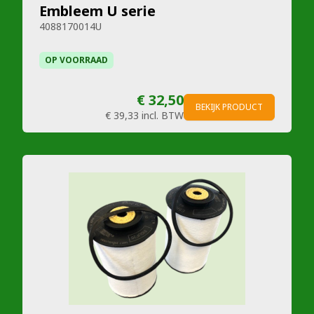
Embleem U serie
4088170014U
OP VOORRAAD
€ 32,50
BEKIJK PRODUCT
€ 39,33
incl. BTW