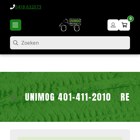
0418 632073
0
Zoeken
UNIMOG 401-411-2010
REM