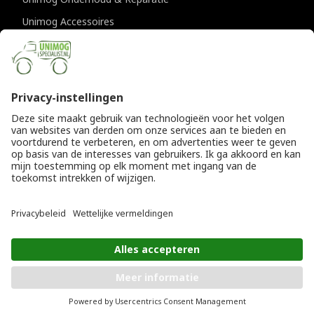
Unimog Accessoires
Unimog APK-keuringen
CONTACTGEGEVENS
Unimogspecialist
Provincialeweg 94-98
5334 JK Velddriel
T
0418 632073
E
info@unimogspecialist.nl
KvK 85984531
© Copyright 2026
Algemene voorwaarden
|
Unimogspecialist
Privacyverklaring
PLAATS IN WINKELWAGEN