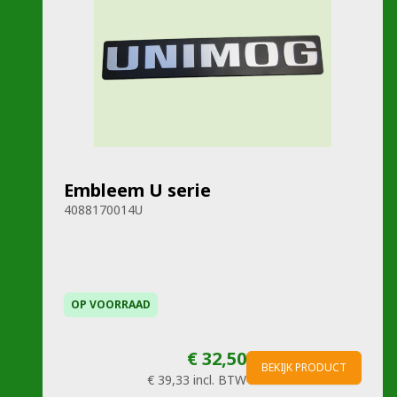
Embleem U serie
4088170014U
OP VOORRAAD
€ 32,50
BEKIJK PRODUCT
€ 39,33
incl. BTW