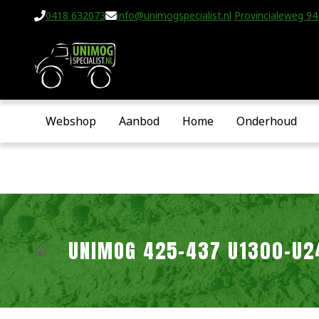
0418 632073
info@unimogspecialist.nl
Provincialeweg 94-
Webshop
Aanbod
Home
Onderhoud
UNIMOG 425-437 U1300-U2