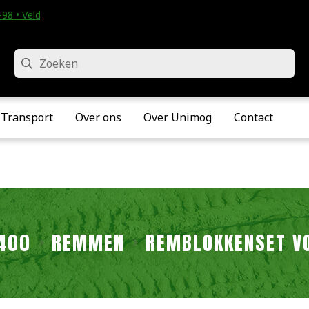
98 • Velddriel
Zoeken
Transport
Over ons
Over Unimog
Contact
400
REMMEN
REMBLOKKENSET V