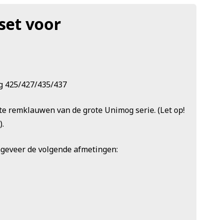
et voor
g 425/427/435/437
e remklauwen van de grote Unimog serie. (Let op!
).
eveer de volgende afmetingen: