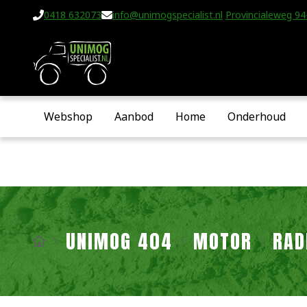
0418 632073
info@unimogspecialist.nl
Provincialeweg 94-
Webshop
Aanbod
Home
Onderhoud
UNIMOG 404
MOTOR
RAD