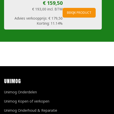
€ 159,50
€ 193,00
incl. BTW
BEKIJK PRODUCT
Advies verkoopprijs:
€ 179,50
Korting:
11.14%
UNIMOG
Unimog Onderdelen
Unimog Kopen of verkopen
Unimog Onderhoud & Reparatie