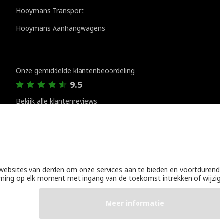
Hooymans Transport
Hooymans Aanhangwagens
Klantenreviews
Onze gemiddelde klantenbeoordeling
9.5
Bekijk alle klantenreviews