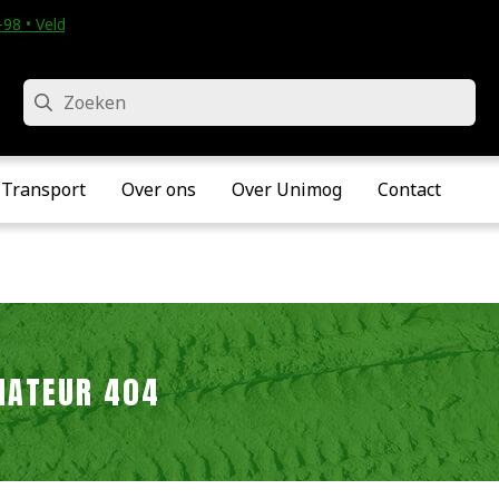
98 • Velddriel
Zoeken
Transport
Over ons
Over Unimog
Contact
IATEUR 404