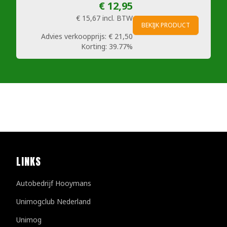
€ 12,95
€ 15,67
incl. BTW
BEKIJK PRODUCT
Advies verkoopprijs:
€ 21,50
Korting:
39.77%
LINKS
Autobedrijf Hooymans
Unimogclub Nederland
Unimog