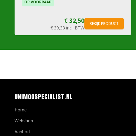
OP VOORRAAD
€ 32,50
BEKIJK PRODUCT
€ 39,33
incl. BTW
UNIMOGSPECIALIST.NL
Home
Webshop
Aanbod