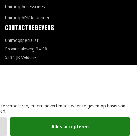
Unimog Accessoires
Unimog APK-keuringen
CONTACTGEGEVENS
Unimogspecialist
Provincialeweg 94-98
5334 JK Velddriel
T
0418 632073
E
info@unimogspecialist.nl
KvK 85984531
Algemene voorwaarden
|
Privacyverklaring