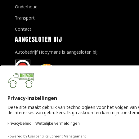
Onderhoud
Transport
Contact
AANGESLOTEN BIJ
Autobedrijf Hooymans is aangesloten bij:
© Copyright 2026 Unimogspecialist