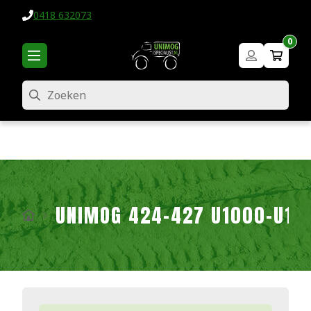
0418 632073
0
Zoeken
UNIMOG 424-427 U1000-U16