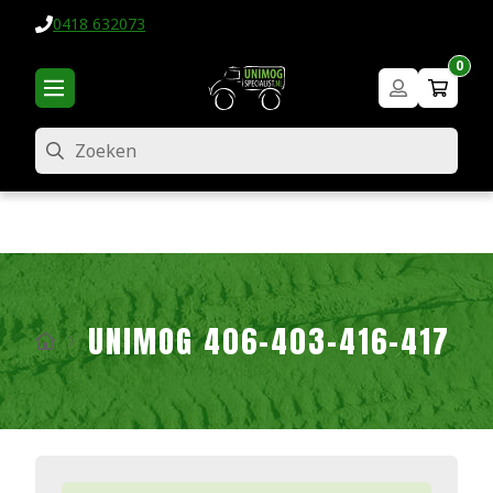
0418 632073
0
Zoeken
UNIMOG 406-403-416-417