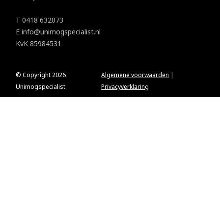
T
0418 632073
E
info@unimogspecialist.nl
KvK 85984531
© Copyright 2026
Algemene voorwaarden
|
Unimogspecialist
Privacyverklaring