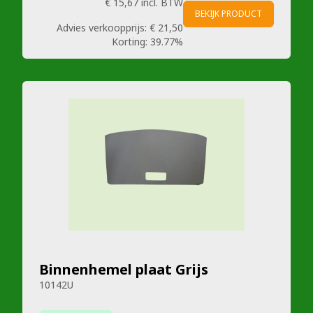
€ 15,67
incl. BTW
BEKIJK PRODUCT
Advies verkoopprijs:
€ 21,50
Korting:
39.77%
Binnenhemel plaat Grijs
10142U