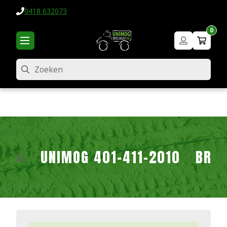
0418 632073
0
Zoeken
UNIMOG 401-411-2010
BRA