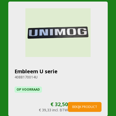
Embleem U serie
4088170014U
OP VOORRAAD
€ 32,50
BEKIJK PRODUCT
€ 39,33
incl. BTW