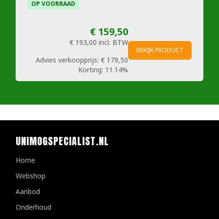
OP VOORRAAD
€ 159,50
€ 193,00
incl. BTW
BEKIJK PRODUCT
Advies verkoopprijs:
€ 179,50
Korting:
11.14%
UNIMOGSPECIALIST.NL
Home
Webshop
Aanbod
Onderhoud