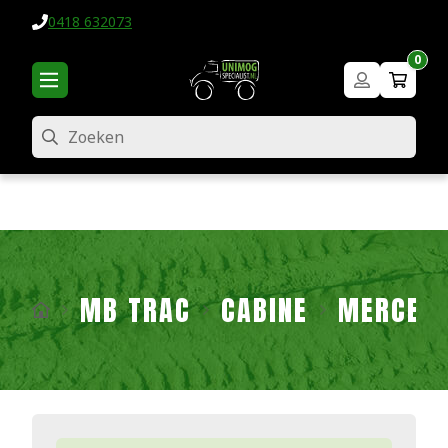
0418 632073
0
Zoeken
MB TRAC
CABINE
MERCEDE