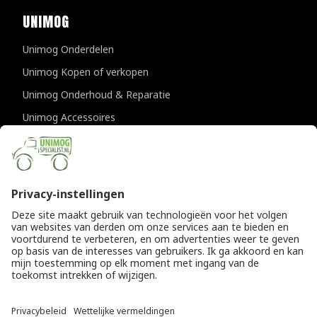
UNIMOG
Unimog Onderdelen
Unimog Kopen of verkopen
Unimog Onderhoud & Reparatie
Unimog Accessoires
Unimog APK-keuringen
CONTACTGEGEVENS
Unimogspecialist
Provincialeweg 94-98
5334 JK Velddriel
T
0418 632073
E
info@unimogspecialist.nl
KvK 85984531