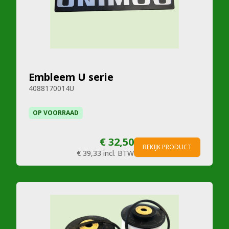
Embleem U serie
4088170014U
OP VOORRAAD
€ 32,50
BEKIJK PRODUCT
€ 39,33
incl. BTW