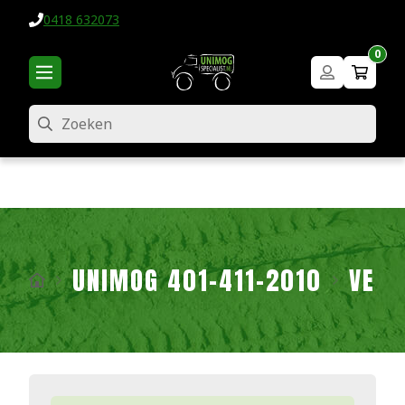
0418 632073
0
Zoeken
UNIMOG 401-411-2010
VERL