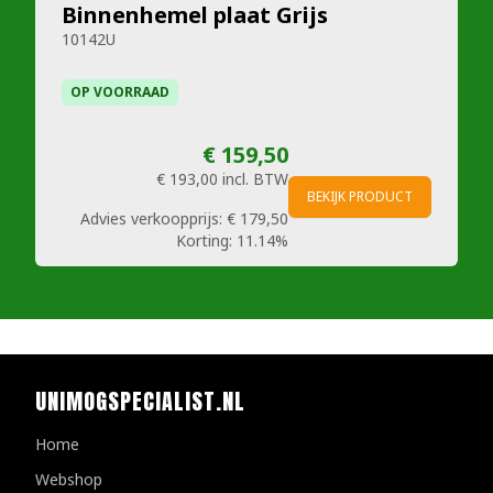
Binnenhemel plaat Grijs
10142U
OP VOORRAAD
€ 159,50
€ 193,00
incl. BTW
BEKIJK PRODUCT
Advies verkoopprijs:
€ 179,50
Korting:
11.14%
UNIMOGSPECIALIST.NL
Home
Webshop