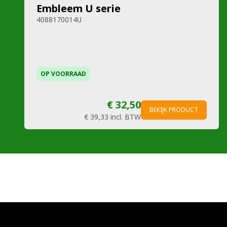
Embleem U serie
4088170014U
OP VOORRAAD
€ 32,50
BEKIJK PRODUCT
€ 39,33
incl. BTW