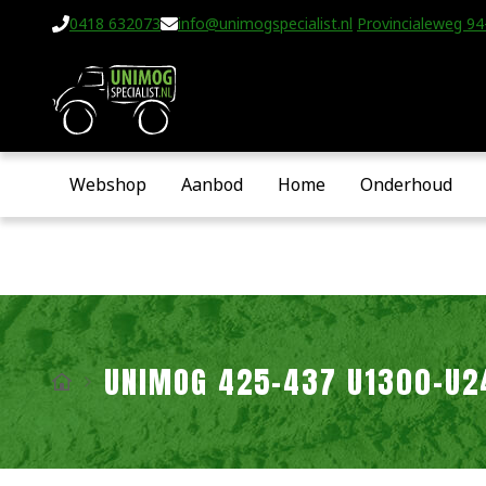
0418 632073
info@unimogspecialist.nl
Provincialeweg 94-
Webshop
Aanbod
Home
Onderhoud
UNIMOG 425-437 U1300-U2