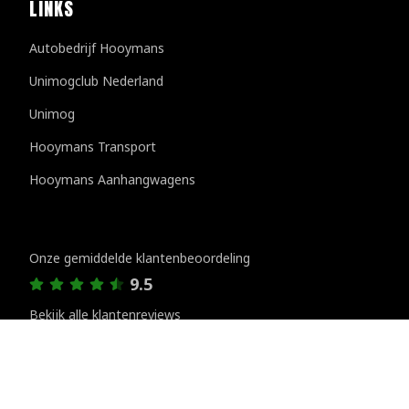
LINKS
Autobedrijf Hooymans
Unimogclub Nederland
Unimog
Hooymans Transport
Hooymans Aanhangwagens
Klantenreviews
Onze gemiddelde klantenbeoordeling
9.5
Bekijk alle klantenreviews