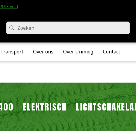
98 • Velddriel
Zoeken
Transport
Over ons
Over Unimog
Contact
400
ELEKTRISCH
LICHTSCHAKELA