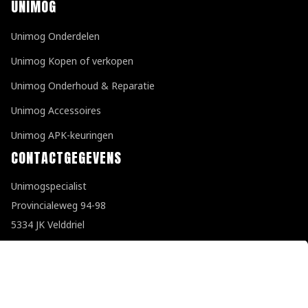
UNIMOG
Unimog Onderdelen
Unimog Kopen of verkopen
Unimog Onderhoud & Reparatie
Unimog Accessoires
Unimog APK-keuringen
CONTACTGEGEVENS
Unimogspecialist
Provincialeweg 94-98
5334 JK Velddriel
T
0418 632073
E
info@unimogspecialist.nl
KvK 85984531