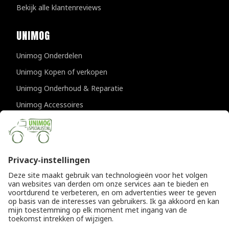
Bekijk alle klantenreviews
UNIMOG
Unimog Onderdelen
Unimog Kopen of verkopen
Unimog Onderhoud & Reparatie
Unimog Accessoires
Unimog APK-keuringen
CONTACTGEGEVENS
Unimogspecialist
Provincialeweg 94-98
5334 JK Velddriel
T
0418 632073
E
info@unimogspecialist.nl