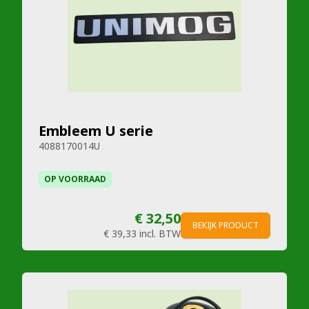
Embleem U serie
4088170014U
OP VOORRAAD
€ 32,50
BEKIJK PRODUCT
€ 39,33
incl. BTW