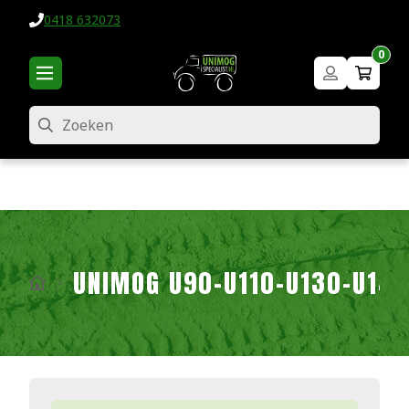
0418 632073
0
Zoeken
UNIMOG U90-U110-U130-U140