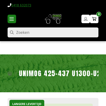
0418 632073
0
Zoeken
UNIMOG 425-437 U1300-U24
LANGERE LEVERTIJD