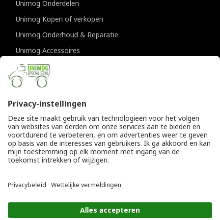
Unimog Onderdelen
Unimog Kopen of verkopen
Unimog Onderhoud & Reparatie
Unimog Accessoires
Unimog APK-keuringen
CONTACTGEGEVENS
Unimogspecialist
Provincialeweg 94-98
5334 JK Velddriel
T
0418 632073
E
info@unimogspecialist.nl
KvK 85984531
© Copyright 2026
Algemene voorwaarden
|
Unimogspecialist
Privacyverklaring