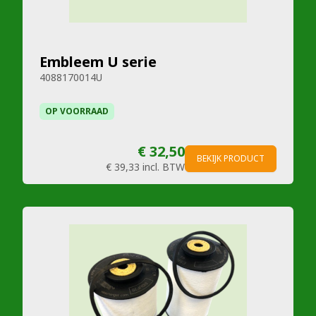
Embleem U serie
4088170014U
OP VOORRAAD
€ 32,50
BEKIJK PRODUCT
€ 39,33
incl. BTW