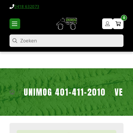
0418 632073
0
Zoeken
UNIMOG 401-411-2010
VERL