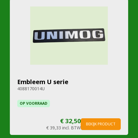
Embleem U serie
4088170014U
OP VOORRAAD
€ 32,50
BEKIJK PRODUCT
€ 39,33
incl. BTW