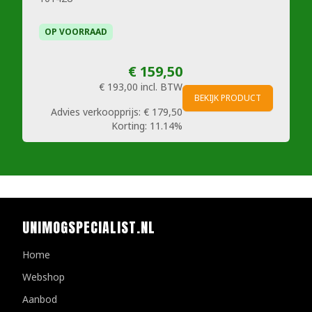
OP VOORRAAD
€ 159,50
€ 193,00
incl. BTW
BEKIJK PRODUCT
Advies verkoopprijs:
€ 179,50
Korting:
11.14%
UNIMOGSPECIALIST.NL
Home
Webshop
Aanbod