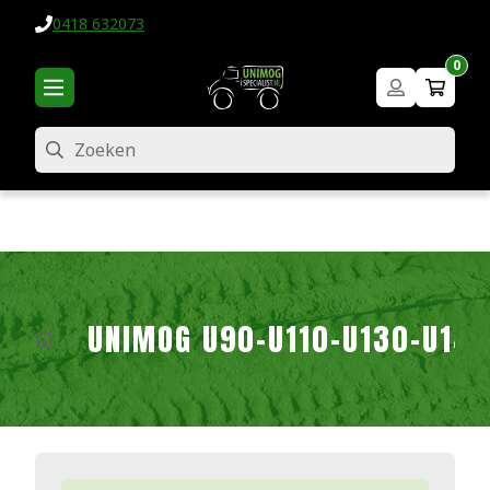
0418 632073
0
Zoeken
UNIMOG U90-U110-U130-U140