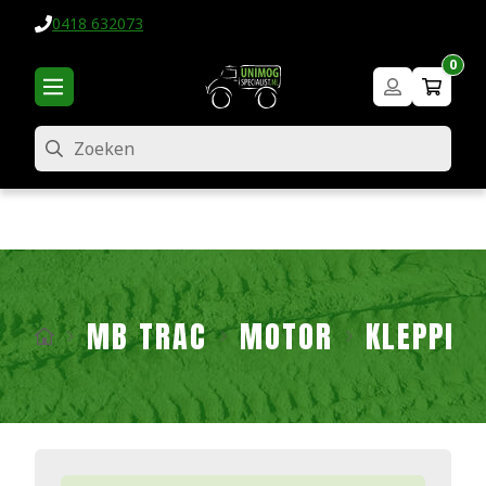
0418 632073
0
Zoeken
MB TRAC
MOTOR
KLEPPEN