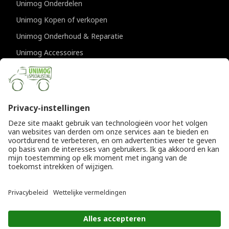
Unimog Onderdelen
Unimog Kopen of verkopen
Unimog Onderhoud & Reparatie
Unimog Accessoires
Unimog APK-keuringen
CONTACTGEGEVENS
Unimogspecialist
Provincialeweg 94-98
5334 JK Velddriel
T
0418 632073
E
info@unimogspecialist.nl
KvK 85984531
© Copyright 2026
Algemene voorwaarden
|
Unimogspecialist
Privacyverklaring