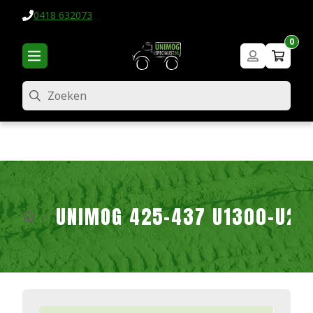
0418 632073
0
Zoeken
UNIMOG 425-437 U1300-U24