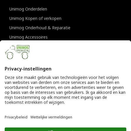
Unimog Onderdelen
Unimog Kopen of verkopen
Unimog Onderhoud & Reparatie
Unimog Accessoires
Unimog APK-keuringen
CONTACTGEGEVENS
Unimogspecialist
Provincialeweg 94-98
5334 JK Velddriel
T
0418 632073
E
info@unimogspecialist.nl
KvK 85984531
© Copyright 2026
Algemene voorwaarden
|