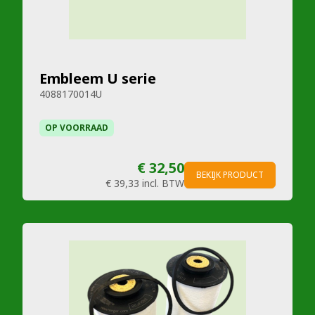
Embleem U serie
4088170014U
OP VOORRAAD
€ 32,50
BEKIJK PRODUCT
€ 39,33
incl. BTW