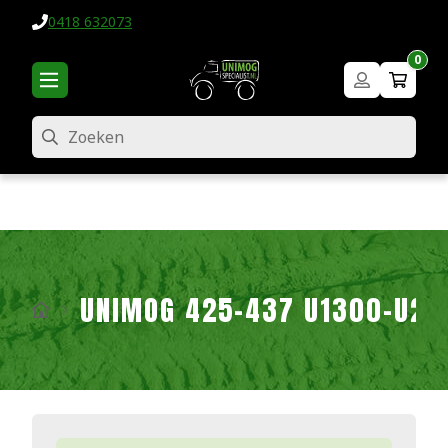
0418 632073
0
Zoeken
UNIMOG 425-437 U1300-U24