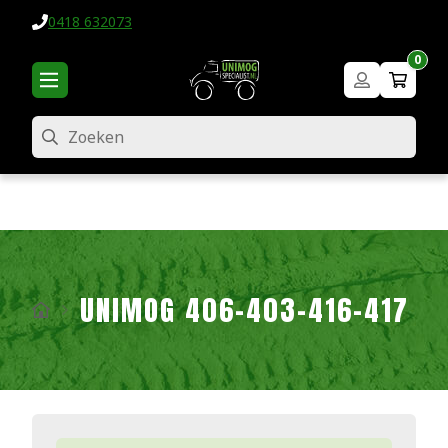
0418 632073
0
Zoeken
UNIMOG 406-403-416-417