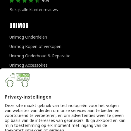
9.5
Bekijk alle klantenreviews
UNIMOG
Unimog Onderdelen
Unimog Kopen of verkopen
Unimog Onderhoud & Reparatie
Unimog Accessoires
Unimog APK-keuringen
CONTACTGEGEVENS
Unimogspecialist
Provincialeweg 94-98
5334 JK Velddriel
T
0418 632073
E
info@unimogspecialist.nl