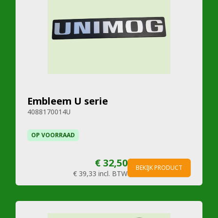
Embleem U serie
4088170014U
OP VOORRAAD
€ 32,50
BEKIJK PRODUCT
€ 39,33
incl. BTW