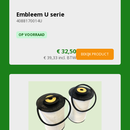
Embleem U serie
4088170014U
OP VOORRAAD
€ 32,50
BEKIJK PRODUCT
€ 39,33
incl. BTW