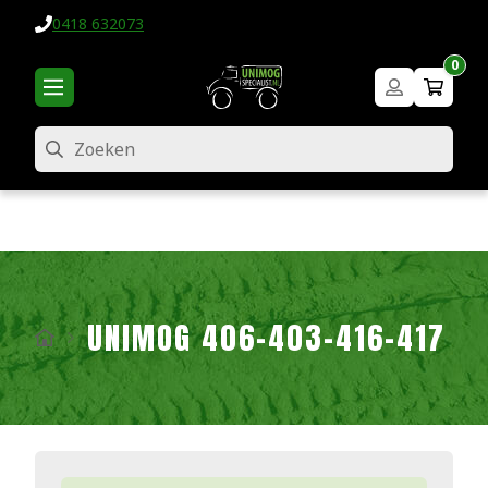
0418 632073
0
Zoeken
UNIMOG 406-403-416-417