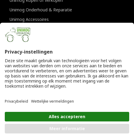
Unimog Kopen of verkopen
Unimog Onderhoud & Reparatie
Unimog Accessoires
Unimog APK-keuringen
CONTACTGEGEVENS
Unimogspecialist
Provincialeweg 94-98
5334 JK Velddriel
T
0418 632073
E
info@unimogspecialist.nl
KvK 85984531
© Copyright 2026
Algemene voorwaarden
|
Unimogspecialist
Privacyverklaring