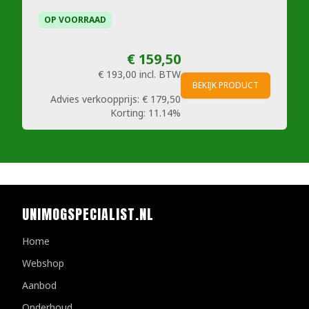
OP VOORRAAD
€ 159,50
€ 193,00
incl. BTW
BEKIJK PRODUCT
Advies verkoopprijs:
€ 179,50
Korting:
11.14%
UNIMOGSPECIALIST.NL
Home
Webshop
Aanbod
Onderhoud