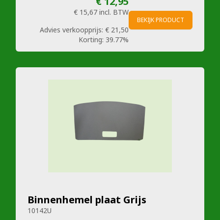
€ 12,95
€ 15,67
incl. BTW
BEKIJK PRODUCT
Advies verkoopprijs:
€ 21,50
Korting:
39.77%
Binnenhemel plaat Grijs
10142U