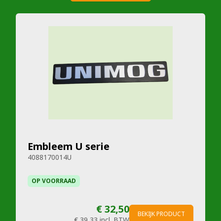
Embleem U serie
4088170014U
OP VOORRAAD
€ 32,50
BEKIJK PRODUCT
€ 39,33
incl. BTW