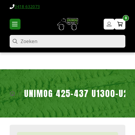
0418 632073
0
Zoeken
UNIMOG 425-437 U1300-U24