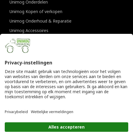
Unimog Onderdelen
Unimog Kopen of verkopen
Unimog Onderhoud & Reparatie
Unimog Accessoires
Unimog APK-keuringen
CONTACTGEGEVENS
Unimogspecialist
Provincialeweg 94-98
5334 JK Velddriel
T
0418 632073
E
info@unimogspecialist.nl
KvK 85984531
© Copyright 2026
Algemene voorwaarden
|
Unimogspecialist
Privacyverklaring