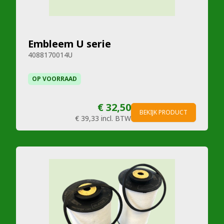
Embleem U serie
4088170014U
OP VOORRAAD
€ 32,50
BEKIJK PRODUCT
€ 39,33
incl. BTW