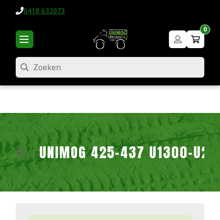
0418 632073
0
Zoeken
UNIMOG 425-437 U1300-U24