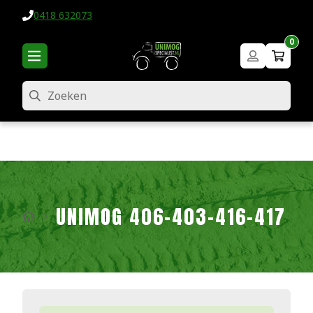
0418 632073
0
Zoeken
UNIMOG 406-403-416-417