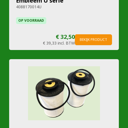
Embleem U serie
4088170014U
OP VOORRAAD
€ 32,50
BEKIJK PRODUCT
€ 39,33
incl. BTW